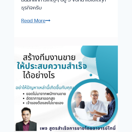
ธุรกิจครับ
ทำ
Read More
KPI
กับ
ผล
ตอบแทน
อย่างไร
เพื่อ
กระตุ้น
ทีม
พนักงาน
ขาย