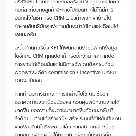
กระทันหัน ไม่ได้มีเวลาให้เคลียร์งาน ข้อมูลต่างๆเกี่ยว
กับดีล เกี่ยวกับลูกค้าจะหายไปหมดหากไม่ได้มีการ
บันทึกไว้ในชีท หรือ CRM … ยิ่งถ้าพวกเขาย้ายไป
ทำงานกับบริษัทคู่แข่งท่านนั่นจะทำให้โดนแย่งดีลไปได้
เลยนะครับ
ฉะนั้นท่านควรตั้ง KPI ให้พนักงานขายอัพเดทข้อมูล
ในชีทกับ CRM ทุกสัปดาห์ หรือถี่กว่านี้ และหากปิด
การขายได้เดือนนั้นแต่ไม่มีการอัพเดทดีลครบถ้วน
พวกเขาจะได้ค่า commission / incentive ไม่ครบ
100% เป็นต้น
หากท่านมีการนำหลักการเหล่านี้ไปใช้ ผมเชื่อว่า
อนาคตท่านจะเหนื่อยน้อยลง ควบคุมพนักงานขายได้
มากขึ้น ยอดขายก็จะตามมามากขึ้นด้วยนะครับ ที่
สำคัญ … ท่านได้สร้างวินัย สร้างระบบที่ดีให้กับทีมงาน
ขายของท่านในระยะยาวแล้ว หากอนาคตอีกหน่อย
ท่านอยากจะวางมือให้ทายาท หรือหาผู้บริหารมือ