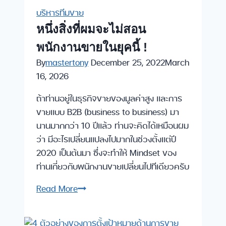
ของ
บริหารทีมขาย
เรา
หนึ่งสิ่งที่ผมจะไม่สอน
หา
พนักงานขายในยุคนี้ !
outbound
leads
By
mastertony
December 25, 2022
March
ได้
16, 2026
มากกว่า
ถ้าท่านอยู่ในธุรกิจขายของมูลค่าสูง และการ
นี้
ขายแบบ B2B (business to business) มา
ละ
นานมากกว่า 10 ปีแล้ว ท่านจะคิดได้เหมือนผม
!?
ว่า มีอะไรเปลี่ยนแปลงไปมากในช่วงตั้งแต่ปี
2020 เป็นต้นมา ซึ่งจะทำให้ Mindset ของ
ท่านเกี่ยวกับพนักงานขายเปลี่ยนไปทีเดียวครับ
หนึ่ง
Read More
สิ่ง
ที่