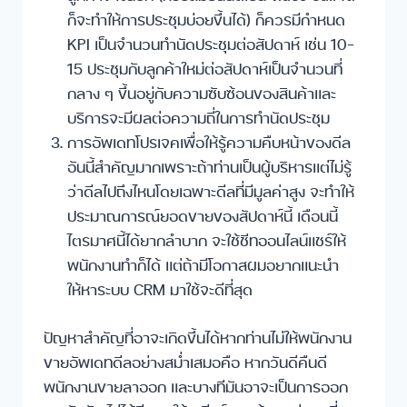
ก็จะทำให้การประชุมบ่อยขึ้นได้) ก็ควรมีกำหนด
KPI เป็นจำนวนทำนัดประชุมต่อสัปดาห์ เช่น 10-
15 ประชุมกับลูกค้าใหม่ต่อสัปดาห์เป็นจำนวนที่
กลาง ๆ ขึ้นอยู่กับความซับซ้อนของสินค้าและ
บริการจะมีผลต่อความถี่ในการทำนัดประชุม
การอัพเดทโปรเจคเพื่อให้รู้ความคืบหน้าของดีล
อันนี้สำคัญมากเพราะถ้าท่านเป็นผู้บริหารแต่ไม่รู้
ว่าดีลไปถึงไหนโดยเฉพาะดีลที่มีมูลค่าสูง จะทำให้
ประมาณการณ์ยอดขายของสัปดาห์นี้ เดือนนี้
ไตรมาศนี้ได้ยากลำบาก จะใช้ชีทออนไลน์แชร์ให้
พนักงานทำก็ได้ แต่ถ้ามีโอกาสผมอยากแนะนำ
ให้หาระบบ CRM มาใช้จะดีที่สุด
ปัญหาสำคัญที่อาจะเกิดขึ้นได้หากท่านไม่ให้พนักงาน
ขายอัพเดทดีลอย่างสม่ำเสมอคือ หากวันดีคืนดี
พนักงานขายลาออก และบางทีมันอาจะเป็นการออก