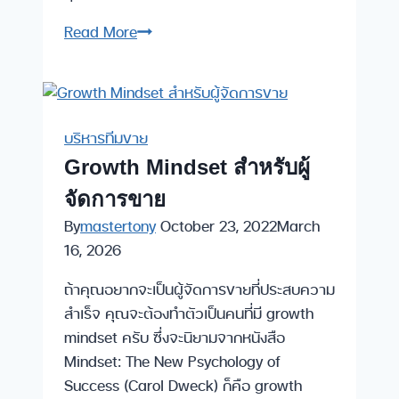
4
Read More
ตัวอย่าง
ของ
การ
ตั้ง
บริหารทีมขาย
เป้า
Growth Mindset สำหรับผู้
หมาย
จัดการขาย
ด้าน
การ
By
mastertony
October 23, 2022
March
ขาย
16, 2026
สำหรับ
ถ้าคุณอยากจะเป็นผู้จัดการขายที่ประสบความ
เจ้าของ
สำเร็จ คุณจะต้องทำตัวเป็นคนที่มี growth
กิจการ
mindset ครับ ซึ่งจะนิยามจากหนังสือ
Mindset: The New Psychology of
Success (Carol Dweck) ก็คือ growth