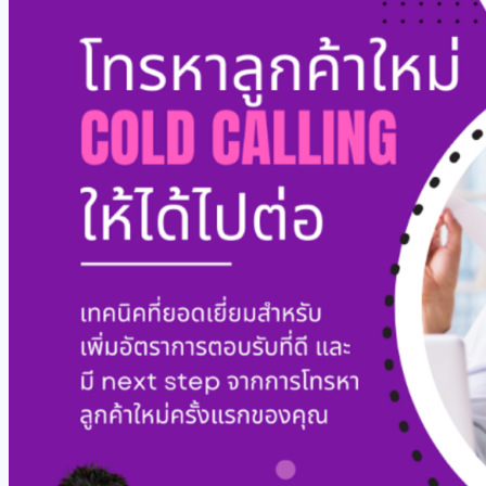
ราย
ได้
ใน
ปี
นี้