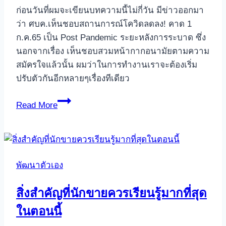
ก่อนวันที่ผมจะเขียนบทความนี้ไม่กี่วัน มีข่าวออกมา
ว่า ศบค.เห็นชอบสถานการณ์โควิดลดลง! คาด 1
ก.ค.65 เป็น Post Pandemic ระยะหลังการระบาด ซึ่ง
นอกจากเรื่อง เห็นชอบสวมหน้ากากอนามัยตามความ
สมัครใจแล้วนั้น ผมว่าในการทำงานเราจะต้องเริ่ม
ปรับตัวกันอีกหลายๆเรื่องทีเดียว
นัก
Read More
ขาย
จะ
ปรับ
ตัวอย่าง
พัฒนาตัวเอง
ไร
ใน
สิ่งสำคัญที่นักขายควรเรียนรู้มากที่สุด
ยุค
ในตอนนี้
หลัง
โค