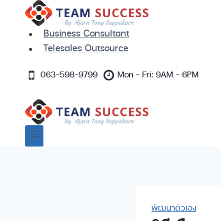
Skip
to
content
Business Consultant
Telesales Outsource
063-598-9799
Mon - Fri: 9AM - 6PM
พัฒนาตัวเอง