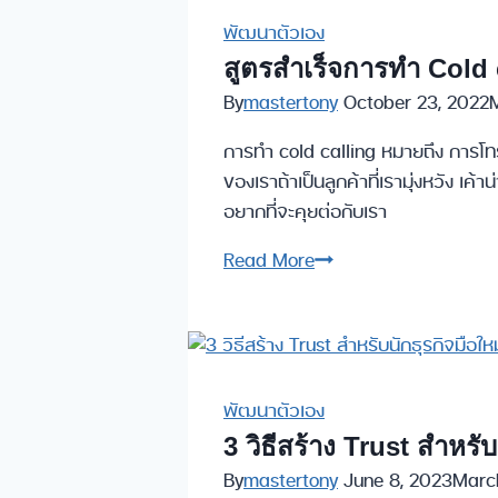
ขาย
อย่างไร
พัฒนาตัวเอง
ให้
สูตรสำเร็จการทำ Cold 
ประสบ
By
mastertony
October 23, 2022
ความ
การทำ cold calling หมายถึง การโทร
สำเร็จ
ของเราถ้าเป็นลูกค้าที่เรามุ่งหวัง เค
อยากที่จะคุยต่อกับเรา
สูตร
Read More
สำเร็จ
การ
ทำ
Cold
calling
พัฒนาตัวเอง
3 วิธีสร้าง Trust สำหรับ
By
mastertony
June 8, 2023
Marc