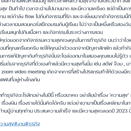
ากำลังทำงานเพื่อหาเงินอยู่ และเวลาแห่งความสุขจะผ่านไปเร็วมาก ส
วามสุข ฝืนทำไป เวลาจะผ่านไปนานมาก และมีความเครียด แต่ถ้าเป็นกา
งาน แต่กำลัง flow ไปกับกิจกรรมที่รัก และจะเยี่ยมมากถ้ากิจกรรมนี้
างเวลาผมสอนคอร์สฝึกอบรมกับผู้เรียน ไม่ว่าจะเป็นหนึ่งหรือสองวัน
้เรรียนสนุกไปกับเนื้อหา และกิจกรรมในระหว่างการสอน
หม่ๆต่อยอดจากกิจกรรมความสุขของคุณในการทำธุรกิจ ผมว่าว่าไอเ
ากตอนที่คุณเครียดครับ แต่ให้คุณนำตัวออกจากปัญหาสักพัก แล้วทำกิ
 ในการแก้ปัญหากับทำธุรกิจนั้นจะโผล่ออกมาในสมองคุณแบบไม่รู้ตัว
ริ่มต้นจากธุรกิจที่ตัวเองทำแล้วมีความสุขทั้งนั้น เช่น สตีฟ จ๊อบ , มาร
ั้ง zoom video meeting เกิดจากการที่สร้างโปรแกรมทำให้ตัวเองมีค
บแฟนที่อยู่ห่างไกลกัน
ทำธุรกิจอะไรสักอย่างในปีนี้ หรืออนาคต อย่าลืมนำเรื่อง ‘ความสุข’
ื่องเงิน เรื่องรายได้นั้นคิดได้ครับ แต่อย่าเอามาเป็นเรื่องหลักมา
ท่านผู้อ่านทุกท่าน ประสบความสำเร็จ และมีความสุขตลอดปี 2023 นี
วามสุข
#
งาน
#
ธุรกิจ