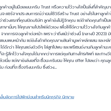
่มีลูกค้าอยู่ในมือเลยนะครับ Trust หรือความไว้วางใจเป็นสิ่งที่สําคัญม
มจะแชร์จากประสบการณ์ว่าผมใช้วิธีสร้าง Trust อย่างไรในหาลูกค้า
ช่วงแรกที่คุณเปิดบริษัท ลูกค้ายังไม่รู้จักคุณ แต่ถ้าเกิดคุณทําเป
าขานั้นๆ ให้คุณขายโปรไฟล์ตัวเอง เพื่อให้ได้ความไว้วางใจกับลูกค้า ใ
st จากการเจอลูกค้าต่อหน้า เพราะว่าถึงแม้ว่าช่วงนี้ (กลางปี 2023) 
แบบพบหน้ากัน แต่ยังไงถ้าเกิดคุณขายสินค้ามูลค่าหลักแสน และหลักล
ดีกว่า ให้คุณแต่งตัวดีๆ ใส่สูทไปพบ และพรีเซนต์งานกับลูกค้านะครับ
ก็จะรู้สึกไว้วางใจคุณได้มากกว่าการแต่คุยกันทางโทรศัพท์ และทาง
แล้วเนี่ย แต่เขายังลังเลที่จะซื้อนะครับผม ให้คุณ offer ไปเลยว่า คุ
 ก่อนที่จะซื้อจริงนะครับ ซึ่งช่วง…