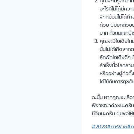
คุณจะไม่รู้สึกว่
อะไรที่ไม่ได้มีค
จะเหมือนไม่ได้ทำ
ด้วย ผมยกตัวอย่
มาก ทั้งผมและผู
คุณจะมีไอเดียใ
นั้นไม่ได้เกิดจ
สักพักไอเดียดีๆ
สำเร็จทั่วโลกลานเ
หรืออย่างผู้ก่อต
ได้ใช้กับการคุยกั
ฉะนั้น หากคุณจะเลือก
พิจารณาด้วยนะครับ เร
ชีวิตนะครับ ผมขอให้
Post
#
2023
#
การขาย
#
ค