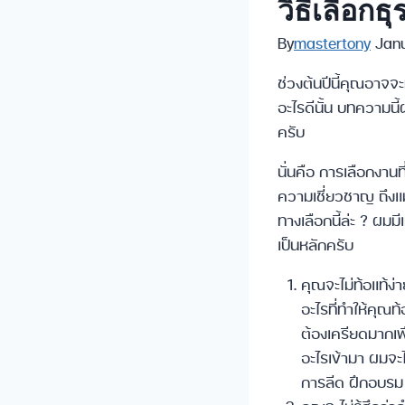
วิธีเลือกธ
By
mastertony
Janu
ช่วงต้นปีนี้คุณอาจจะ
อะไรดีนั้น บทความนี้
ครับ
นั่นคือ การเลือกงาน
ความเชี่ยวชาญ ถึงแม้
ทางเลือกนี้ล่ะ ? ผม
เป็นหลักครับ
คุณจะไม่ท้อแท้ง
อะไรที่ทำให้คุณท
ต้องเครียดมากเพ
อะไรเข้ามา ผมจะ
การลีด ฝึกอบรม แ