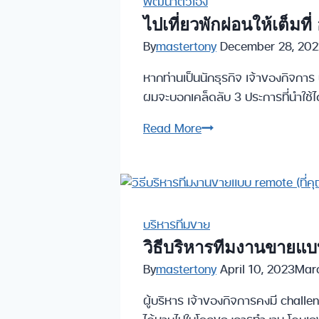
นัก
พัฒนาตัวเอง
ธุรกิจ
ไปเที่ยวพักผ่อนให้เต็มท
มือ
By
mastertony
December 28, 202
ใหม่
หากท่านเป็นนักธุรกิจ เจ้าของกิจการ 
ผมจะบอกเคล็ดลับ 3 ประการที่นำใช้ได
ไป
Read More
เที่ยว
พัก
ผ่อน
ให้
เต็ม
บริหารทีมขาย
ที่
วิธีบริหารทีมงานขายแบบ
อย่าง
By
mastertony
April 10, 2023
Marc
ไร้
ผู้บริหาร เจ้าของกิจการคงมี challe
กังวล