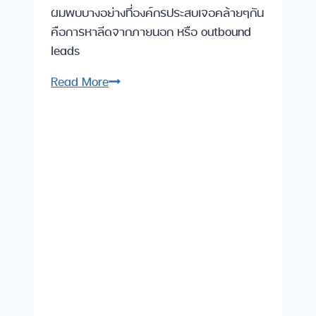
ผมพบบางอย่างที่องค์กรประสบเจอคล้ายๆกัน
คือการหาลีดจากภายนอก หรือ outbound
leads
ถ้า
Read More
หากว่า
พนักงาน
ขาย
ของ
เรา
หา
outbound
leads
ได้
มากกว่า
นี้
ละ