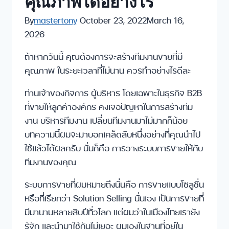
คุณภาพได้อย่างไร
By
mastertony
October 23, 2022
March 16,
2026
ถ้าหากวันนี้ คุณต้องการจะสร้างทีมงานขายที่มี
คุณภาพ ในระยะเวลาที่ไม่นาน ควรทำอย่างไรดีละ
ท่านเจ้าของกิจการ ผู้บริหาร โดยเฉพาะในธุรกิจ B2B
ที่ขายให้ลูกค้าองค์กร คงเจอปัญหาในการสร้างทีม
งาน บริหารทีมงาน เปลี่ยนทีมงานมาไม่มากก็น้อย
บทความนี้ผมจะมาบอกเคล็ดลับหนึ่งอย่างที่คุณนำไป
ใช้แล้วได้ผลครับ นั่นก็คือ การวางระบบการขายให้กับ
ทีมงานของคุณ
ระบบการขายที่ผมหมายถึงนั่นคือ การขายแบบโซลูชั่น
หรือที่เรียกว่า Solution Selling นั่นเอง เป็นการขายที่
มีมานานหลายสิบปีทั่วโลก แต่ผมว่าในเมืองไทยเรายัง
รู้จัก และนำมาใช้กันไม่เยอะ ผมเองในฐานที่อยู่ใน