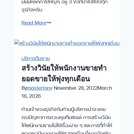
มันมีหลักการใหญ่ๆ อยู่ 3 ข้อที่นำไปใช้ได้ทุก
ธุรกิจครับ
ทำ
Read More
KPI
กับ
ผล
ตอบแทน
บริหารทีมขาย
อย่างไร
สร้างวินัยให้พนักงานขายทำ
เพื่อ
ยอดขายให้พุ่งทุกเดือน
กระตุ้น
ทีม
By
mastertony
November 28, 2022
March
พนักงาน
16, 2026
ขาย
ท่านเจ้าของธุรกิจกับท่านผู้บริหารน่าจะเคย
เจอปัญหาการควบคุมทีมเซลล์ การสร้างวินัย
ให้พนักงานขายไม่ใช่เรื่องง่าย ๆ และการที่ทำให้
พวกเขามียอดขายให้เราทุกเดือนก็ยากอีกเช่น