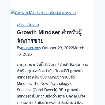
บริหาร
ทีม
งาน
ขาย
บริหารทีมขาย
แบบ
Growth Mindset สำหรับผู้
remote
จัดการขาย
(ที่
คุณ
By
mastertony
October 23, 2022
March
ไม่
16, 2026
อยาก
ถ้าคุณอยากจะเป็นผู้จัดการขายที่ประสบความ
ให้
สำเร็จ คุณจะต้องทำตัวเป็นคนที่มี growth
ลูก
mindset ครับ ซึ่งจะนิยามจากหนังสือ
น้อง
Mindset: The New Psychology of
ได้
Success (Carol Dweck) ก็คือ growth
อ่าน)
mindset เป็นความเชื่อว่า แต่ละบุคคลนั้นทั้ง
ความสามารถและทักษะสามารถฝึกฝน และ